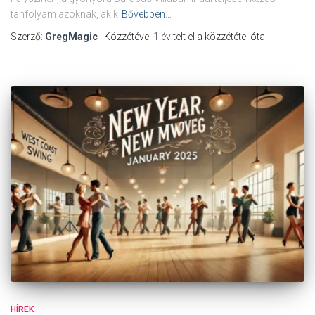
tanfolyam azoknak, akik
Bővebben…
Szerző:
GregMagic
| Közzétéve:
1 év
telt el a közzététel óta
HÍREK