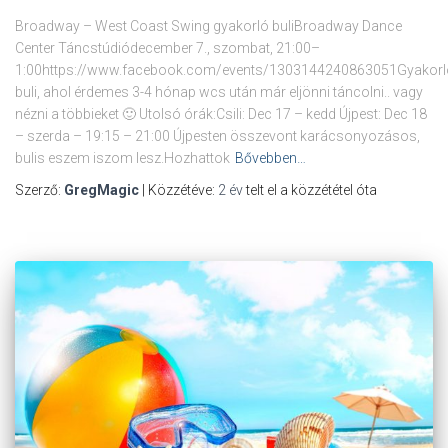
Broadway – West Coast Swing gyakorló buliBroadway Dance
Center Táncstúdiódecember 7., szombat, 21:00–
1:00https://www.facebook.com/events/1303144240863051Gyakorl
buli, ahol érdemes 3-4 hónap wcs után már eljönni táncolni.. vagy
nézni a többieket 🙂 Utolsó órák:Csili: Dec 17 – kedd Újpest: Dec 18
– szerda – 19:15 – 21:00 Újpesten összevont karácsonyozásos,
bulis eszem iszom lesz.Hozhattok
Bővebben…
Szerző:
GregMagic
| Közzétéve:
2 év
telt el a közzététel óta