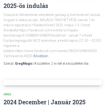
2025-ös indulás
Sziasztok, Mindenkinek sikerekben gazdag új évet kívánok! Lássuk,
hogyan is alakul az újév.. MAJÁLIS TÁNCHÉTVÉGE Január 1-én
indul a regisztráció !! Balatonfüred | 2025. május 1-3. | Hotel
Annabella https://facebook.com/events/s/majalis-
tanchetvege/615088901048839 BudaFest – január 7-e Kedd
Európa legnagyobb WCS eseménye, a keddi napon (21:30 – 02:00)
ingyenes a
belépés:https://www.facebook.com/events/383241648094350
Tanfolyamok KEDD
Bővebben…
Szerző:
GregMagic
| Közzétéve:
2 év
telt el a közzététel óta
HÍREK
2024 December | Január 2025