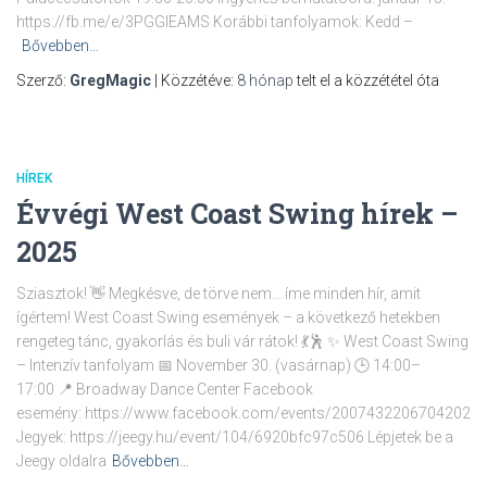
https://fb.me/e/3PGGlEAMS Korábbi tanfolyamok: Kedd –
Bővebben…
Szerző:
GregMagic
| Közzétéve:
8 hónap
telt el a közzététel óta
HÍREK
Évvégi West Coast Swing hírek –
2025
Sziasztok! 👋 Megkésve, de törve nem… íme minden hír, amit
ígértem! West Coast Swing események – a következő hetekben
rengeteg tánc, gyakorlás és buli vár rátok! 💃🕺 ✨ West Coast Swing
– Intenzív tanfolyam 📅 November 30. (vasárnap) 🕒 14:00–
17:00 📍 Broadway Dance Center Facebook
esemény: https://www.facebook.com/events/2007432206704202
Jegyek: https://jeegy.hu/event/104/6920bfc97c506 Lépjetek be a
Jeegy oldalra
Bővebben…