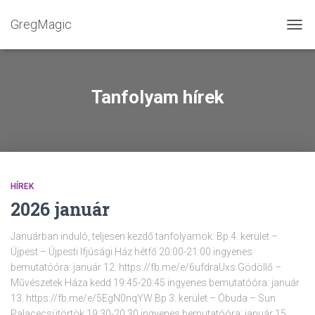
GregMagic
NAVI
Tanfolyam hírek
HÍREK
2026 január
Januárban induló, teljesen kezdő tanfolyamok: Bp 4. kerület –
Újpest – Újpesti Ifjúsági Ház hétfő 20:00-21:00 ingyenes
bemutatóóra: január 12. https://fb.me/e/6ufdraUxs Gödöllő –
Művészetek Háza kedd 19:45-20:45 ingyenes bemutatóóra: január
13. https://fb.me/e/5EgN0nqYW Bp 3. kerület – Óbuda – Sun
Palacecsütörtök 19:30-20:30 ingyenes bemutatóóra: január 15.