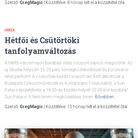
Szerző:
GregMagic
| Közzétéve:
8 hónap
telt el a közzététel óta
HÍREK
Hétfői és Csütörtöki
tanfolyamváltozás
A hétfői városmajori Barabás villás csoport sajnos megszűnik. Az
új óbudai helyszín 15-20 perc tömegközlekedéssel és kocsival is
lehet parkolni! A csütörtöki kezdő csoport okt 9-től átköltözik a
Budapest Cirkuszművészeti és Kortárstánc Főiskolából, a Sun
Palace épületébeés a 19:00-ás kezdés helyett 20:00-kor kezdünk!
Sun Palace: A fenti terem megközelítése: Innen
Bővebben…
Szerző:
GregMagic
| Közzétéve:
10 hónap
telt el a közzététel óta