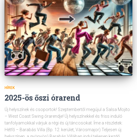
HÍREK
2025-ös őszi órarend
Új helyszínek és csoportok! Szeptembertől megújul a Salsa Mojito
– West Coast Swing órarendje! Új helyszínekkel és friss induló
tanfolyamokkal várjuk a régi és új táncosokat. Íme a részletek:
Hétfő – Barabás Villa (Bp. 12. kerület, Városmajor) Teljesen új
helyszínen, a gyönyörű Barabás Villában indul teljesen kezdő