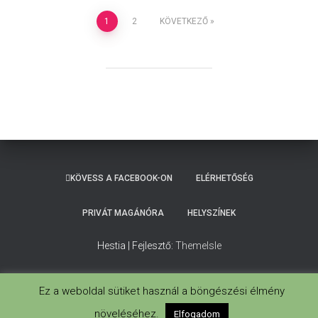
Bejegyzések
1
2
KÖVETKEZŐ
lapozása
KÖVESS A FACEBOOK-ON
ELÉRHETŐSÉG
PRIVÁT MAGÁNÓRA
HELYSZÍNEK
Hestia | Fejlesztő:
ThemeIsle
Ez a weboldal sütiket használ a böngészési élmény
növeléséhez.
Elfogadom