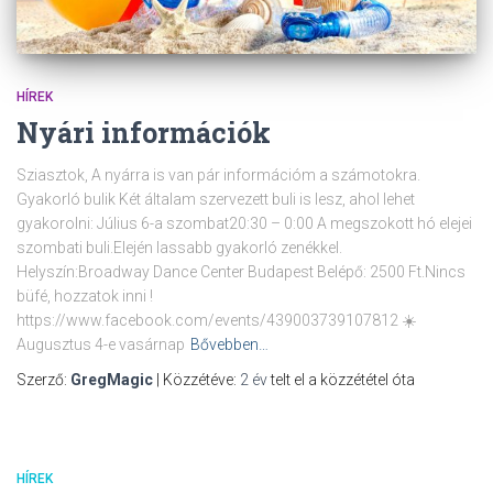
HÍREK
Nyári információk
Sziasztok, A nyárra is van pár információm a számotokra.
Gyakorló bulik Két általam szervezett buli is lesz, ahol lehet
gyakorolni: Július 6-a szombat20:30 – 0:00 A megszokott hó elejei
szombati buli.Elején lassabb gyakorló zenékkel.
Helyszín:Broadway Dance Center Budapest Belépő: 2500 Ft.Nincs
büfé, hozzatok inni !
https://www.facebook.com/events/439003739107812 ☀️
Augusztus 4-e vasárnap
Bővebben…
Szerző:
GregMagic
| Közzétéve:
2 év
telt el a közzététel óta
HÍREK