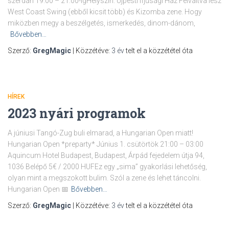
szerdán 19:00 – 21:00-igHelyszín: Újpesti Ifjúsági Ház Felváltva lesz
West Coast Swing (ebből kicsit több) és Kizomba zene. Hogy
miközben megy a beszélgetés, ismerkedés, dinom-dánom,
Bővebben…
Szerző:
GregMagic
| Közzétéve:
3 év
telt el a közzététel óta
HÍREK
2023 nyári programok
A júniusi Tangó-Zug buli elmarad, a Hungarian Open miatt!
Hungarian Open *preparty* Június 1. csütörtök 21:00 – 03:00
Aquincum Hotel Budapest, Budapest, Árpád fejedelem útja 94,
1036 Belépő 5€ / 2000 HUFEz egy „sima” gyakorlási lehetőség,
olyan mint a megszokott bulim. Szól a zene és lehet táncolni.
Hungarian Open 📅
Bővebben…
Szerző:
GregMagic
| Közzétéve:
3 év
telt el a közzététel óta