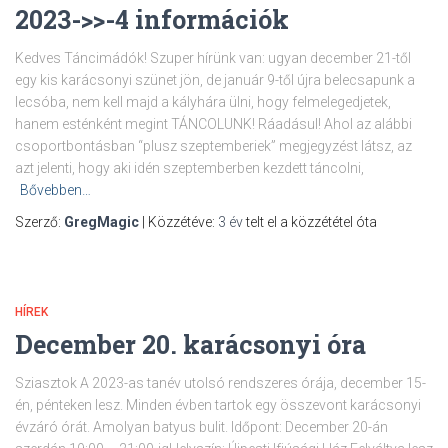
2023->>-4 információk
Kedves Táncimádók! Szuper hírünk van: ugyan december 21-től
egy kis karácsonyi szünet jön, de január 9-től újra belecsapunk a
lecsóba, nem kell majd a kályhára ülni, hogy felmelegedjetek,
hanem esténként megint TÁNCOLUNK! Ráadásul! Ahol az alábbi
csoportbontásban “plusz szeptemberiek” megjegyzést látsz, az
azt jelenti, hogy aki idén szeptemberben kezdett táncolni,
Bővebben…
Szerző:
GregMagic
| Közzétéve:
3 év
telt el a közzététel óta
HÍREK
December 20. karácsonyi óra
Sziasztok A 2023-as tanév utolsó rendszeres órája, december 15-
én, pénteken lesz. Minden évben tartok egy összevont karácsonyi
évzáró órát. Amolyan batyus bulit. Időpont: December 20-án