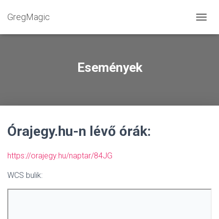
GregMagic
NAVIG
Események
Órajegy.hu-n lévő órák:
https://orajegy.hu/naptar/84JG
WCS bulik: