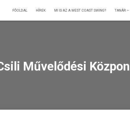
FŐOLDAL
HÍREK
MI IS AZ A WEST COAST SWING?
TANÁR –
Csili Művelődési Közpon