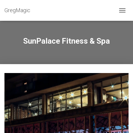
GregMagic
NAVIG
SunPalace Fitness & Spa