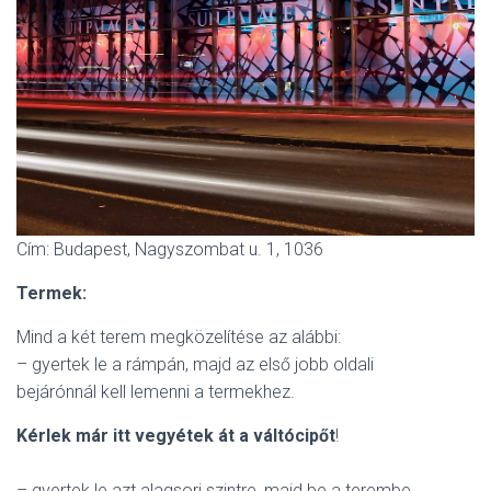
Cím: Budapest, Nagyszombat u. 1, 1036
Termek:
Mind a két terem megközelítése az alábbi:
– gyertek le a rámpán, majd az első jobb oldali
bejárónnál kell lemenni a termekhez.
Kérlek már itt vegyétek át a váltócipőt
!
– gyertek le azt alagsori szintre, majd be a terembe