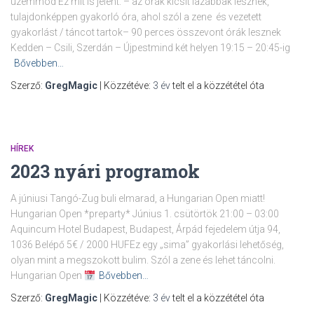
üzemmód Ez mit is jelent: – az órák kicsit lazábbak lesznek,
tulajdonképpen gyakorló óra, ahol szól a zene és vezetett
gyakorlást / táncot tartok– 90 perces összevont órák lesznek
Kedden – Csili, Szerdán – Újpestmind két helyen 19:15 – 20:45-ig
Bővebben…
Szerző:
GregMagic
| Közzétéve:
3 év
telt el a közzététel óta
HÍREK
2023 nyári programok
A júniusi Tangó-Zug buli elmarad, a Hungarian Open miatt!
Hungarian Open *preparty* Június 1. csütörtök 21:00 – 03:00
Aquincum Hotel Budapest, Budapest, Árpád fejedelem útja 94,
1036 Belépő 5€ / 2000 HUFEz egy „sima” gyakorlási lehetőség,
olyan mint a megszokott bulim. Szól a zene és lehet táncolni.
Hungarian Open
Bővebben…
Szerző:
GregMagic
| Közzétéve:
3 év
telt el a közzététel óta