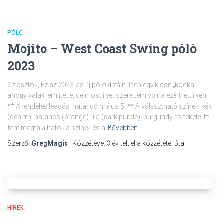
PÓLÓ
Mojito – West Coast Swing póló
2023
Sziasztok, Ez az 2023-as új póló dizájn. Igen egy kicsit „kocka”
ahogy valaki említette, de most ilyet szerettem volna ezért lett ilyen.
** A rendelés leadási határidő május 5. ** A választható színek: kék
(denim), narancs (orange), lila (dark purple), burgundy és fekete. Itt
fent megtalálhatók a színek és a
Bővebben…
Szerző:
GregMagic
| Közzétéve:
3 év
telt el a közzététel óta
HÍREK