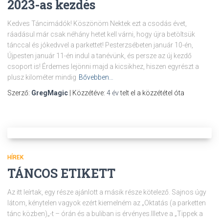
2023-as kezdés
Kedves Táncimádók! Köszönöm Nektek ezt a csodás évet,
ráadásul már csak néhány hetet kell várni, hogy újra betöltsük
tánccal és jókedvvel a parkettet! Pesterzsébeten január 10-én,
Újpesten január 11-én indul a tanévünk, és persze az új kezdő
csoport is! Érdemes lejönni majd a kicsikhez, hiszen egyrészt a
plusz kilométer mindig
Bővebben…
Szerző:
GregMagic
| Közzétéve:
4 év
telt el a közzététel óta
HÍREK
TÁNCOS ETIKETT
Az itt leírtak, egy része ajánlott a másik része kötelező. Sajnos úgy
látom, kénytelen vagyok ezért kiemelném az „Oktatás (a parketten
tánc közben)„-t – órán és a buliban is érvényes.Illetve a „Tippek a