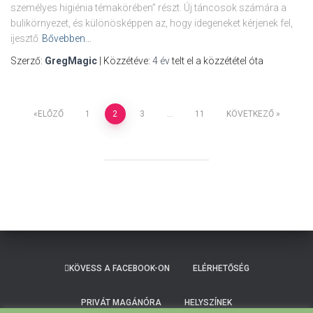
személyes higiénia témakörében” részt. Új táncosok számára a
bulikörnyezet, és különösképpen az, hogy idegeneket kérjenek fel,
ijesztő
Bővebben…
Szerző:
GregMagic
| Közzétéve:
4 év
telt el a közzététel óta
Bejegyzések
ELŐZŐ
1
2
3
…
11
KÖVETKEZŐ
lapozása
KÖVESS A FACEBOOK-ON
ELÉRHETŐSÉG
PRIVÁT MAGÁNÓRA
HELYSZÍNEK