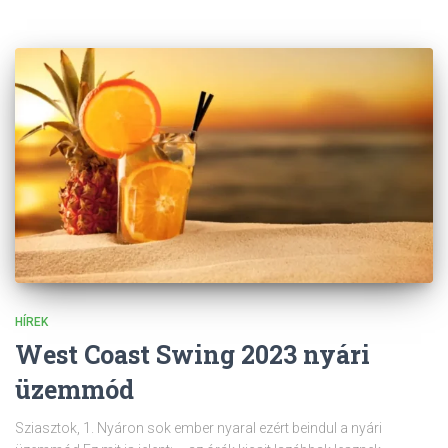
HÍREK
West Coast Swing 2023 nyári
üzemmód
Sziasztok, 1. Nyáron sok ember nyaral ezért beindul a nyári