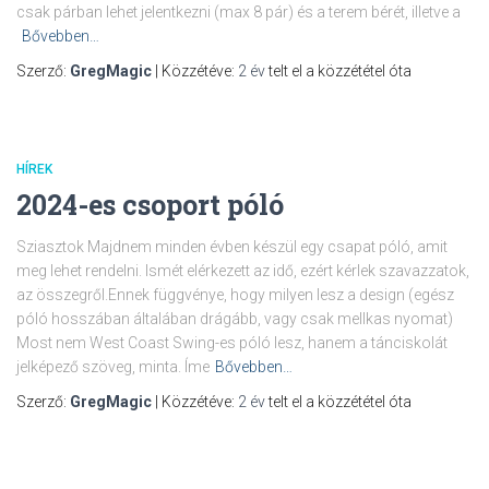
csak párban lehet jelentkezni (max 8 pár) és a terem bérét, illetve a
Bővebben…
Szerző:
GregMagic
| Közzétéve:
2 év
telt el a közzététel óta
HÍREK
2024-es csoport póló
Sziasztok Majdnem minden évben készül egy csapat póló, amit
meg lehet rendelni. Ismét elérkezett az idő, ezért kérlek szavazzatok,
az összegről.Ennek függvénye, hogy milyen lesz a design (egész
póló hosszában általában drágább, vagy csak mellkas nyomat)
Most nem West Coast Swing-es póló lesz, hanem a tánciskolát
jelképező szöveg, minta. Íme
Bővebben…
Szerző:
GregMagic
| Közzétéve:
2 év
telt el a közzététel óta