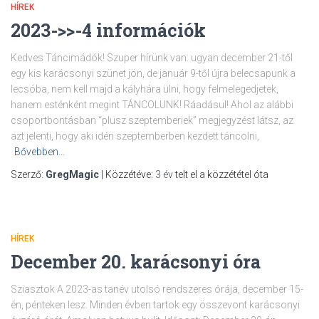
HÍREK
2023->>-4 információk
Kedves Táncimádók! Szuper hírünk van: ugyan december 21-től
egy kis karácsonyi szünet jön, de január 9-től újra belecsapunk a
lecsóba, nem kell majd a kályhára ülni, hogy felmelegedjetek,
hanem esténként megint TÁNCOLUNK! Ráadásul! Ahol az alábbi
csoportbontásban “plusz szeptemberiek” megjegyzést látsz, az
azt jelenti, hogy aki idén szeptemberben kezdett táncolni,
Bővebben…
Szerző:
GregMagic
| Közzétéve:
3 év
telt el a közzététel óta
HÍREK
December 20. karácsonyi óra
Sziasztok A 2023-as tanév utolsó rendszeres órája, december 15-
én, pénteken lesz. Minden évben tartok egy összevont karácsonyi