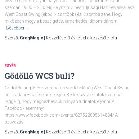
évzáró órát. Amolyan batyus bulit. Időpont: December 20-án
szerdán 19:00 – 21:00-igHelyszín: Újpesti Ifjúsági Ház Felváltva lesz
West Coast Swing (ebből kicsit több) és Kizomba zene. Hogy
miközben megy a beszélgetés, ismerkedés, dinom-dánom,
Bővebben…
Szerző:
GregMagic
| Közzétéve:
3 év
telt el a közzététel óta
EGYÉB
Gödöllő WCS buli?
Gödöllőn aug. 5-én szombaton van lehetőség West Coast Swing
bulit tartani – ha leszünk elegen. Kérlek szavazzatok szombat
reggelig, hogy megnézhessük hányan tudnátok eljönni. A
Facebook esemény:
https://www.facebook.com/events/827522005614884/ A
szavazás:
Szerző:
GregMagic
| Közzétéve:
3 év
telt el a közzététel óta