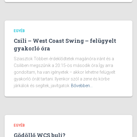
EGYÉB
Csili – West Coast Swing – felügyelt
gyakorló óra
Sziasztok Többen érdeklődtetek magánóra iránt és a
Csiliben megszűnik a 20:15-ös második óra.Így arra
gondoltam, ha van igényetek – akkor lehetne felügyelt
gyakorló órát tartani. Ilyenkor szól a zene és körbe
járkálok és segítek, javítgatok
Bővebben...
EGYÉB
Gödöllő WCS buli?