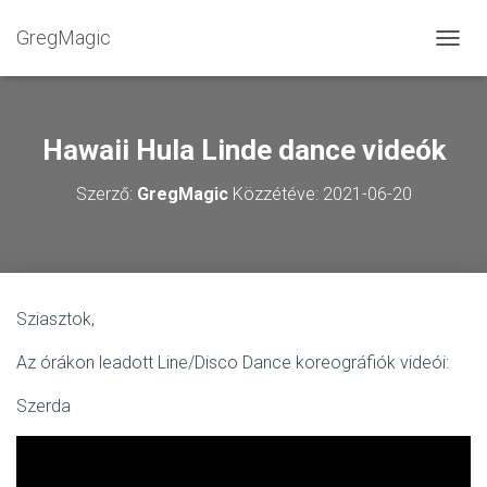
GregMagic
NAVIG
Hawaii Hula Linde dance videók
Szerző:
GregMagic
Közzétéve:
2021-06-20
Sziasztok,
Az órákon leadott Line/Disco Dance koreográfiók videói:
Szerda