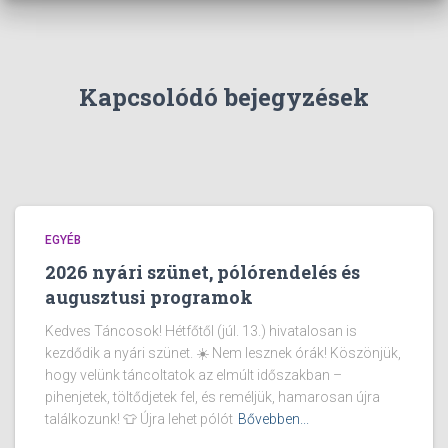
Kapcsolódó bejegyzések
EGYÉB
2026 nyári szünet, pólórendelés és
augusztusi programok
Kedves Táncosok! Hétfőtől (júl. 13.) hivatalosan is
kezdődik a nyári szünet. ☀️ Nem lesznek órák! Köszönjük,
hogy velünk táncoltatok az elmúlt időszakban –
pihenjetek, töltődjetek fel, és reméljük, hamarosan újra
találkozunk! 👕 Újra lehet pólót
Bővebben...