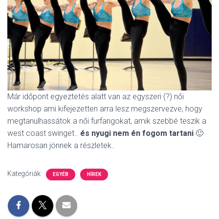
Már időpont egyeztetés alatt van az egyszeri (?) női
workshop ami kifejezetten arra lesz megszervezve, hogy
megtanulhassátok a női furfangokat, amik szebbé teszik a
west coast swinget..
és nyugi nem én fogom tartani
🙂
Hamarosan jönnek a részletek..
Kategóriák:
EGYÉB
HÍREK