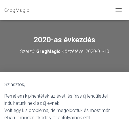
GregMagic
NAVIG
2020-as évkezdés
Szerző:
GregMagic
Közzétéve:
2020-01-10
Sziasztok,
Remélem kipihentétek az évet, és friss új lendülettel
indulhatunk neki az új évnek.
Volt egy kis probléma, de megoldottuk és most már
elhárult minden akadály a tanfolyamok elől.