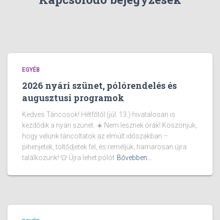
EGYÉB
2026 nyári szünet, pólórendelés és
augusztusi programok
Kedves Táncosok! Hétfőtől (júl. 13.) hivatalosan is
kezdődik a nyári szünet. ☀️ Nem lesznek órák! Köszönjük,
hogy velünk táncoltatok az elmúlt időszakban –
pihenjetek, töltődjetek fel, és reméljük, hamarosan újra
találkozunk! 👕 Újra lehet pólót
Bővebben...