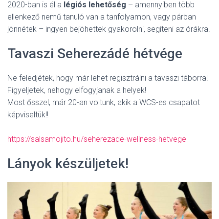
2020-ban is él a
légiós lehetőség
– amennyiben több
ellenkező nemű tanuló van a tanfolyamon, vagy párban
jönnétek – ingyen bejöhettek gyakorolni, segíteni az órákra.
Tavaszi Seherezádé hétvége
Ne feledjétek, hogy már lehet regisztrálni a tavaszi táborra!
Figyeljetek, nehogy elfogyjanak a helyek!
Most ősszel, már 20-an voltunk, akik a WCS-es csapatot
képviseltük!!
https://salsamojito.hu/seherezade-wellness-hetvege
Lányok készüljetek!