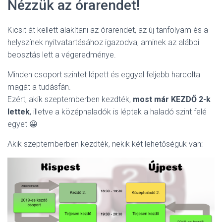
Nézzük az órarendet!
Kicsit át kellett alakítani az órarendet, az új tanfolyam és a
helyszínek nyitvatartásához igazodva, aminek az alábbi
beosztás lett a végeredménye.
Minden csoport szintet lépett és eggyel feljebb harcolta
magát a tudásfán.
Ezért, akik szeptemberben kezdték,
most már KEZDŐ 2-k
lettek
, illetve a középhaladók is léptek a haladó szint felé
egyet 😀
Akik szeptemberben kezdték, nekik két lehetőségük van: