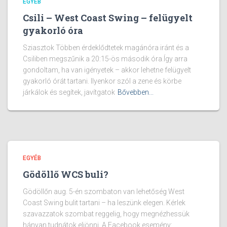
EGYÉB
Csili – West Coast Swing – felügyelt
gyakorló óra
Sziasztok Többen érdeklődtetek magánóra iránt és a
Csiliben megszűnik a 20:15-ös második óra.Így arra
gondoltam, ha van igényetek – akkor lehetne felügyelt
gyakorló órát tartani. Ilyenkor szól a zene és körbe
járkálok és segítek, javítgatok
Bővebben...
EGYÉB
Gödöllő WCS buli?
Gödöllőn aug. 5-én szombaton van lehetőség West
Coast Swing bulit tartani – ha leszünk elegen. Kérlek
szavazzatok szombat reggelig, hogy megnézhessük
hányan tudnátok eljönni. A Facebook esemény: