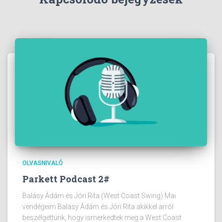
OLVASNIVALÓ
Parkett Podcast 2#
Balásy Ádám és Jóri Rita (West Coast Swing) Mai
vendégeim Balásy Ádám és Jóri Rita akikkel arról
beszélgettünk, hogy ismerkedtek meg a West Coast