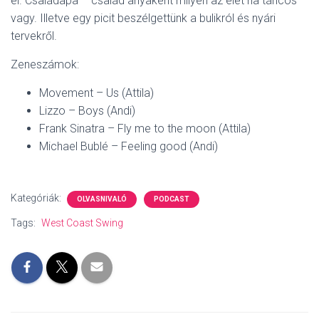
el. Családapa – család anyaként milyen az élet ha táncos
vagy. Illetve egy picit beszélgettünk a bulikról és nyári
tervekről.
Zeneszámok:
Movement – Us (Attila)
Lizzo – Boys (Andi)
Frank Sinatra – Fly me to the moon (Attila)
Michael Bublé – Feeling good (Andi)
Kategóriák:
OLVASNIVALÓ
PODCAST
Tags:
West Coast Swing