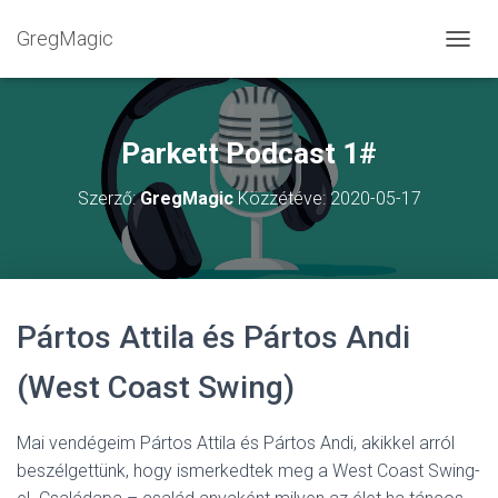
GregMagic
NAVIG
Parkett Podcast 1#
Szerző:
GregMagic
Közzétéve:
2020-05-17
Pártos Attila és Pártos Andi
(West Coast Swing)
Mai vendégeim Pártos Attila és Pártos Andi, akikkel arról
beszélgettünk, hogy ismerkedtek meg a West Coast Swing-